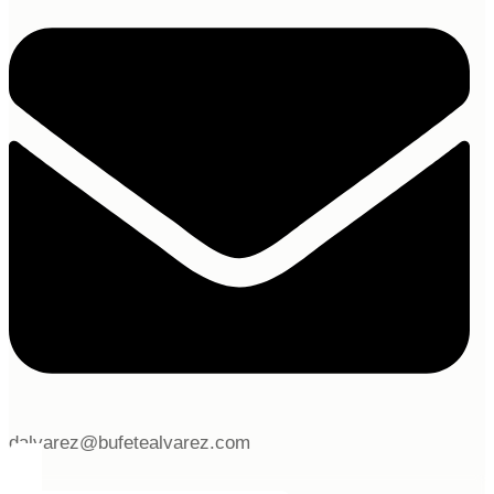
dalvarez@bufetealvarez.com