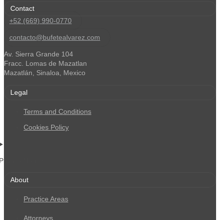
Contact
+52 (669) 990-0770
contacto@bufetealvarez.com
Av. Sierra Grande 104
Fracc. Lomas de Mazatlan
Mazatlán, Sinaloa, Mexico
Legal
Terms and Conditions
Cookies Policy
Privacy Notices
About
Practice Areas
Attorneys